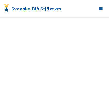
Svenska Blå Stjärnan
Växl
meny