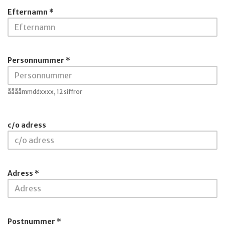
Efternamn *
Personnummer *
ååååmmddxxxx, 12 siffror
c/o adress
Adress *
Postnummer *