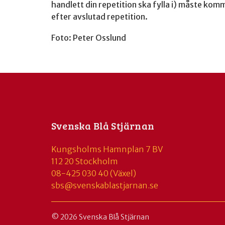
handlett din repetition ska fylla i) måste komm
efter avslutad repetition.
Foto: Peter Osslund
Svenska Blå Stjärnan
Kungsholms Hamnplan 7 BV
112 20 Stockholm
08-425 030 40 (Växel)
sbs@svenskablastjarnan.se
© 2026 Svenska Blå Stjärnan