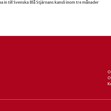
a in till Svenska Blå Stjärnans kansli inom tre månader
O
O
K