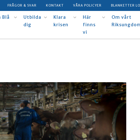
FRÅGOR & SVAR
KONTAKT
VÅRA POLICYER
BLANKETTER L
 Blå
Utbilda
Klara
Här
Om vårt
dig
krisen
finns
Riksungdo
vi