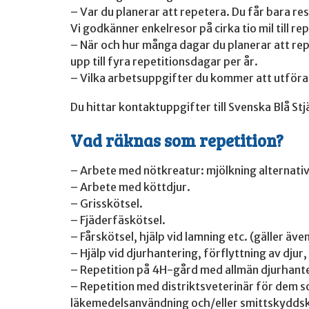
– Var du planerar att repetera. Du får bara re
Vi godkänner enkelresor på cirka tio mil till r
– När och hur många dagar du planerar att rep
upp till fyra repetitionsdagar per år.
– Vilka arbetsuppgifter du kommer att utföra
Du hittar kontaktuppgifter till Svenska Blå Stjä
Vad räknas som repetition?
– Arbete med nötkreatur: mjölkning alternati
– Arbete med köttdjur.
– Grisskötsel.
– Fjäderfäskötsel.
– Fårskötsel, hjälp vid lamning etc. (gäller äv
– Hjälp vid djurhantering, förflyttning av djur,
– Repetition på 4H-gård med allmän djurhante
– Repetition med distriktsveterinär för dem 
läkemedelsanvändning och/eller smittskyddsku