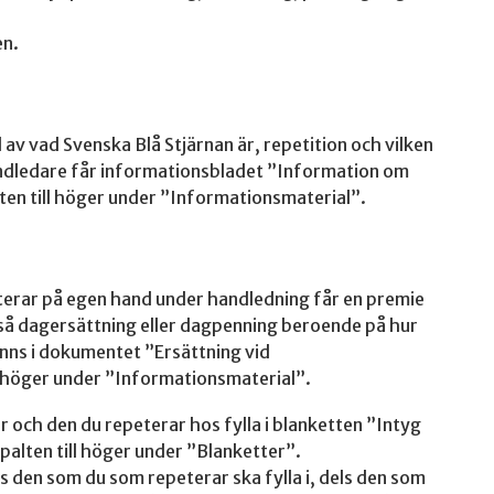
en.
d av vad Svenska Blå Stjärnan är, repetition och vilken
 handledare får informationsbladet ”Information om
alten till höger under ”Informationsmaterial”.
eterar på egen hand under handledning får en premie
kså dagersättning eller dagpenning beroende på hur
ns i dokumentet ”Ersättning vid
ll höger under ”Informationsmaterial”.
 och den du repeterar hos fylla i blanketten ”Intyg
spalten till höger under ”Blanketter”.
s den som du som repeterar ska fylla i, dels den som