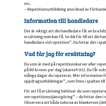
etc.
– Repetitionsutbildning anordnad av förbund
Information till handledare
Det är viktigt att din handledare får en bra bil
ersättning man kan få. Se därför till att din
handledare vid repetition”. Du hittar det i sp
Vad får jag för ersättning?
Du som är med på repetitionskurser eller rep
på 80 kronor per dag (skattefritt). Du får oc
många dagar du repeterat. Mer information fin
uppdragsutbildningar”, som finns i spalten ti
För att få ersättning behöver du som repeterar
om repetitionstjänstgöring” – du hittar den i 
Observera att båda sidorna av blanketten (del