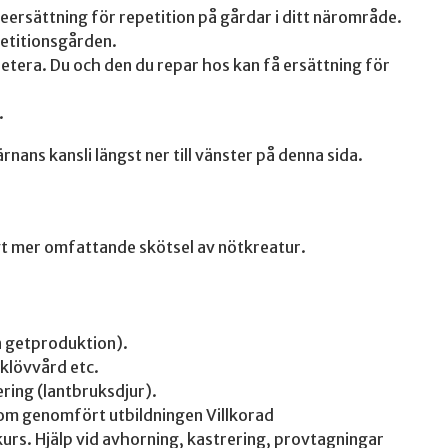
seersättning för repetition på gårdar i ditt närområde.
epetitionsgården.
etera. Du och den du repar hos kan få ersättning för
.
rnans kansli längst ner till vänster på denna sida.
vt mer omfattande skötsel av nötkreatur.
en getproduktion).
 klövvård etc.
ring (lantbruksdjur).
som genomfört utbildningen Villkorad
rs. Hjälp vid avhorning, kastrering, provtagningar