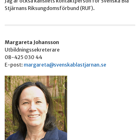
Jag är också kansliets kontaktperson för Svenska Blå
Stjärnans Riksungdomsförbund (RUF).
Margareta Johansson
Utbildningssekreterare
08-425 030 44
E-post:
margareta@svenskablastjarnan.se