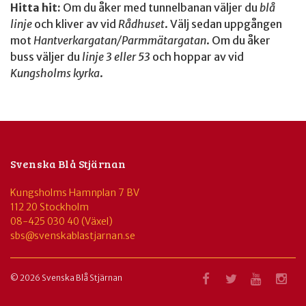
Hitta hit:
Om du åker med tunnelbanan väljer du
blå
linje
och kliver av vid
Rådhuset
. Välj sedan uppgången
mot
Hantverkargatan/Parmmätargatan
. Om du åker
buss väljer du
linje 3 eller 53
och hoppar av vid
Kungsholms kyrka
.
Svenska Blå Stjärnan
Kungsholms Hamnplan 7 BV
112 20 Stockholm
08-425 030 40 (Växel)
sbs@svenskablastjarnan.se
© 2026 Svenska Blå Stjärnan