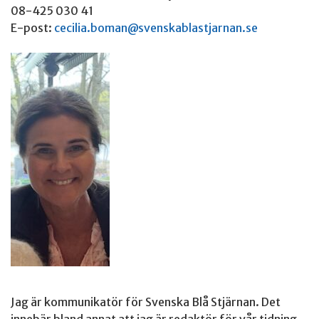
08-425 030 41
E-post:
cecilia.boman@svenskablastjarnan.se
Jag är kommunikatör för Svenska Blå Stjärnan. Det
innebär bland annat att jag är redaktör för vår tidning