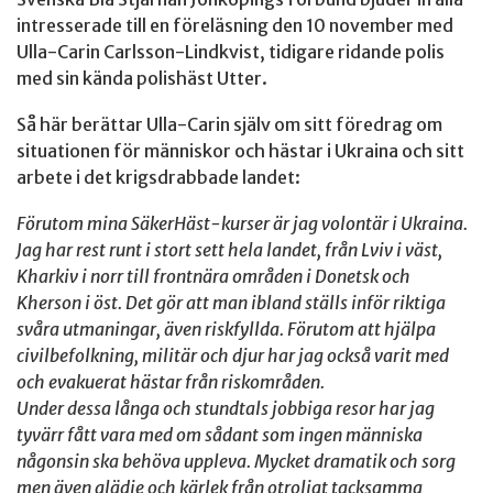
intresserade till en föreläsning den 10 november med
Ulla-Carin Carlsson-Lindkvist, tidigare ridande polis
med sin kända polishäst Utter.
Så här berättar Ulla-Carin själv om sitt föredrag om
situationen för människor och hästar i Ukraina och sitt
arbete i det krigsdrabbade landet:
Förutom mina SäkerHäst-kurser är jag volontär i Ukraina.
Jag har rest runt i stort sett hela landet, från Lviv i väst,
Kharkiv i norr till frontnära områden i Donetsk och
Kherson i öst. Det gör att man ibland ställs inför riktiga
svåra utmaningar, även riskfyllda. Förutom att hjälpa
civilbefolkning, militär och djur har jag också varit med
och evakuerat hästar från riskområden.
Under dessa långa och stundtals jobbiga resor har jag
tyvärr fått vara med om sådant som ingen människa
någonsin ska behöva uppleva. Mycket dramatik och sorg
men även glädje och kärlek från otroligt tacksamma