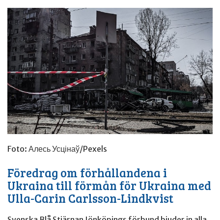
Foto: Алесь Усцінаў/Pexels
Föredrag om förhållandena i
Ukraina till förmån för Ukraina med
Ulla-Carin Carlsson-Lindkvist
Svenska Blå Stjärnan Jönköpings förbund bjuder in alla