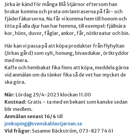
Jirka är känd för många Blå Stjärnor eftersom han
brukar komma och prata om lantraserna på får- och
fjäderfäkurserna. Nu får vi komma hem till honom och
titta på alla djur han har hemma, till exempel: fjällnära
kor, höns, duvor, fåglar, ankor, får, nötkreatur och bin.
Här kan vi passa på att köpa produkter från Flyhyltan
(Jirkas gård) som sylt, honung, bivaxdukar, örtkryddor
med mera.
Kaffe och hembakat fika finns att köpa, meddela gärna
vid anmälan om du tänker fika så de vet hur mycket de
ska göra.
När:
Lördag 29/4-2023 klockan 11.00
Kostnad:
Gratis – ta med en bekant som kanske sedan
blir medlem.
Anmälan senast 16/4
till
jonkoping@svenskablastjarnan.se
Vid frågor:
Susanne Bäckström, 073-827 74 61