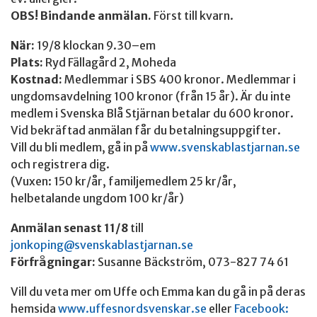
OBS! Bindande anmälan.
Först till kvarn.
När:
19/8 klockan 9.30–em
Plats:
Ryd Fällagård 2, Moheda
Kostnad:
Medlemmar i SBS 400 kronor. Medlemmar i
ungdomsavdelning 100 kronor (från 15 år). Är du inte
medlem i Svenska Blå Stjärnan betalar du 600 kronor.
Vid bekräftad anmälan får du betalningsuppgifter.
Vill du bli medlem, gå in på
www.svenskablastjarnan.se
och registrera dig.
(Vuxen: 150 kr/år, familjemedlem 25 kr/år,
helbetalande ungdom 100 kr/år)
Anmälan senast 11/8
till
jonkoping@svenskablastjarnan.se
Förfrågningar:
Susanne Bäckström, 073-827 74 61
Vill du veta mer om Uffe och Emma kan du gå in på deras
hemsida
www.uffesnordsvenskar.se
eller
Facebook: