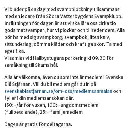
Vi bjuder på en dag med svampplockning tillsammans
med en ledare från Södra Vätterbygdens Svampklubb.
Inriktningen för dagen är att vi ska lära oss cirka tio
goda matsvampar, hur vi plockar och tillreder dem. Alla
bör ha med sig svampkorg, svampbok, liten kniv,
sittunderlag, oömma kläder och kraftiga skor. Ta med
eget fika.
Vi samlas vid Hallbystugans parkering kl 09.30 för
samåkning till Skams hål.
Alla är välkomna, även du som inte är medlem i Svenska
Blå Stjärnan. Vill du bli medlem går du in på
svenskablastjarnan.se/om-oss/medlemsanmalan
och
fyller i din medlemsansökan där.
150:-/år för vuxen, 100:- ungdomsmedlem
(fullbetalande), 25:- familjemedlem
Dagen är gratis för deltagarna.