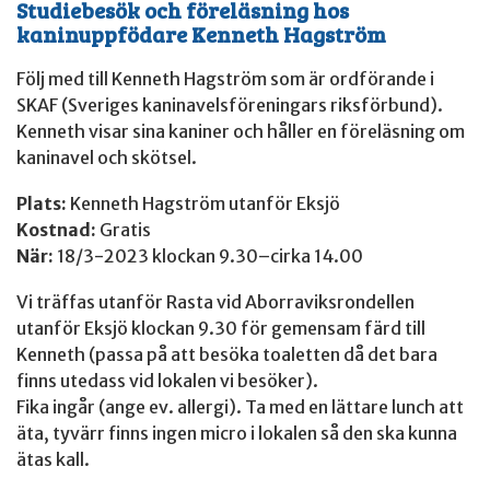
Studiebesök och föreläsning hos
kaninuppfödare Kenneth Hagström
Följ med till Kenneth Hagström som är ordförande i
SKAF (Sveriges kaninavelsföreningars riksförbund).
Kenneth visar sina kaniner och håller en föreläsning om
kaninavel och skötsel.
Plats:
Kenneth Hagström utanför Eksjö
Kostnad:
Gratis
När:
18/3-2023 klockan 9.30–cirka 14.00
Vi träffas utanför Rasta vid Aborraviksrondellen
utanför Eksjö klockan 9.30 för gemensam färd till
Kenneth (passa på att besöka toaletten då det bara
finns utedass vid lokalen vi besöker).
Fika ingår (ange ev. allergi). Ta med en lättare lunch att
äta, tyvärr finns ingen micro i lokalen så den ska kunna
ätas kall.