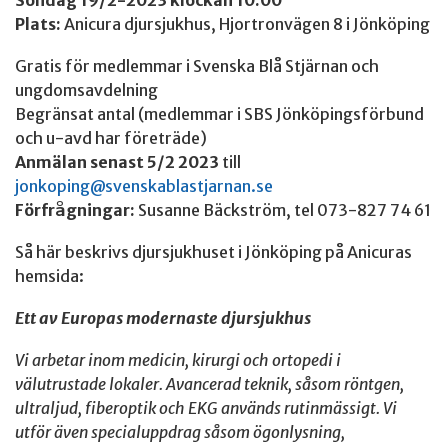
Söndag 19/2-2023 klockan 10.00
Plats:
Anicura djursjukhus, Hjortronvägen 8 i Jönköping
Gratis för medlemmar i Svenska Blå Stjärnan och
ungdomsavdelning
Begränsat antal (medlemmar i SBS Jönköpingsförbund
och u-avd har företräde)
Anmälan senast 5/2 2023
till
jonkoping@svenskablastjarnan.se
Förfrågningar:
Susanne Bäckström, tel 073-827 74 61
Så här beskrivs djursjukhuset i Jönköping på Anicuras
hemsida:
Ett av Europas modernaste djursjukhus
Vi arbetar inom medicin, kirurgi och ortopedi i
välutrustade lokaler. Avancerad teknik, såsom röntgen,
ultraljud, fiberoptik och EKG används rutinmässigt. Vi
utför även specialuppdrag såsom ögonlysning,