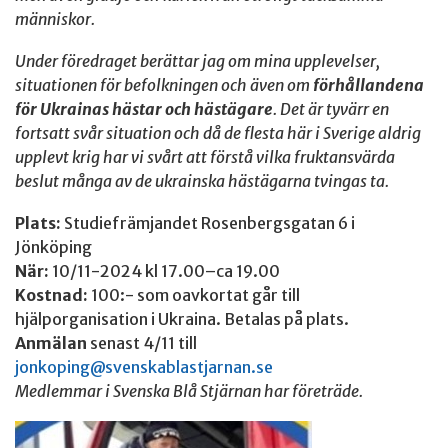
människor.
Under föredraget berättar jag om mina upplevelser,
situationen för befolkningen och även om
förhållandena
för Ukrainas hästar och hästägare
. Det är tyvärr en
fortsatt svår situation och då de flesta här i Sverige aldrig
upplevt krig har vi svårt att förstå vilka fruktansvärda
beslut många av de ukrainska hästägarna tvingas ta.
Plats:
Studiefrämjandet Rosenbergsgatan 6 i
Jönköping
När:
10/11-2024 kl 17.00–ca 19.00
Kostnad:
100:- som oavkortat går till
hjälporganisation i Ukraina. Betalas på plats.
Anmälan
senast 4/11 till
jonkoping@svenskablastjarnan.se
Medlemmar i Svenska Blå Stjärnan har företräde.