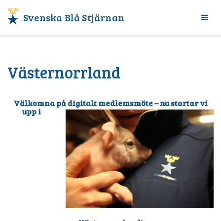
Svenska Blå Stjärnan
Växl
meny
Västernorrland
Välkomna på digitalt medle
msmöte
–
nu startar vi
upp i