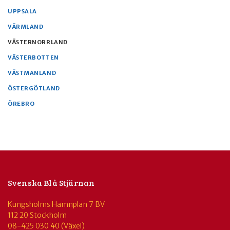
UPPSALA
VÄRMLAND
VÄSTERNORRLAND
VÄSTERBOTTEN
VÄSTMANLAND
ÖSTERGÖTLAND
ÖREBRO
Svenska Blå Stjärnan
Kungsholms Hamnplan 7 BV
112 20 Stockholm
08-425 030 40 (Växel)