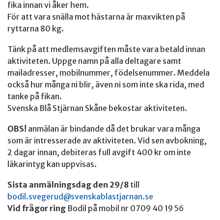
fika innan vi åker hem.
För att vara snälla mot hästarna är maxvikten på
ryttarna 80 kg.
Tänk på att medlemsavgiften måste vara betald innan
aktiviteten. Uppge namn på alla deltagare samt
mailadresser, mobilnummer, födelsenummer. Meddela
också hur många ni blir, även ni som inte ska rida, med
tanke på fikan.
Svenska Blå Stjärnan Skåne bekostar aktiviteten.
OBS!
anmälan är bindande då det brukar vara många
som är intresserade av aktiviteten. Vid sen avbokning,
2 dagar innan, debiteras full avgift 400 kr om inte
läkarintyg kan uppvisas.
Sista anmälningsdag den 29/8
till
bodil.svegerud@svenskablastjarnan.se
Vid frågor ring
Bodil på mobil nr 0709 40 19 56