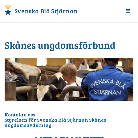
Svenska Blå Stjärnan
Växl
meny
Skånes ungdomsförbund
Kontakta oss:
Styrelsen för Svenska Blå Stjärnan Skånes
ungdomsavdelning