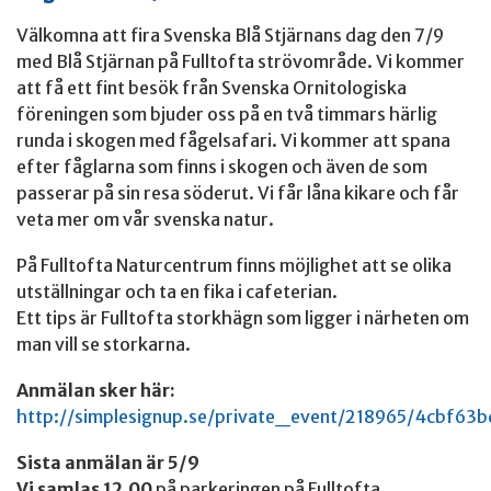
Välkomna att fira Svenska Blå Stjärnans dag den 7/9
med Blå Stjärnan på Fulltofta strövområde. Vi kommer
att få ett fint besök från Svenska Ornitologiska
föreningen som bjuder oss på en två timmars härlig
runda i skogen med fågelsafari. Vi kommer att spana
efter fåglarna som finns i skogen och även de som
passerar på sin resa söderut. Vi får låna kikare och får
veta mer om vår svenska natur.
På Fulltofta Naturcentrum finns möjlighet att se olika
utställningar och ta en fika i cafeterian.
Ett tips är Fulltofta storkhägn som ligger i närheten om
man vill se storkarna.
Anmälan sker här:
http://simplesignup.se/private_event/218965/4cbf63
Sista anmälan är 5/9
Vi samlas 12.00
på parkeringen på Fulltofta