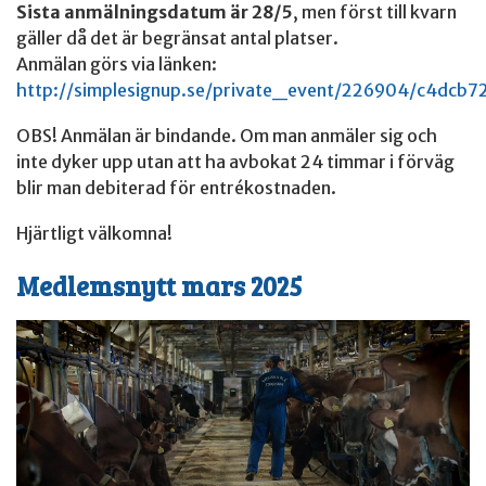
Sista anmälningsdatum är 28/5
, men först till kvarn
gäller då det är begränsat antal platser.
Anmälan görs via länken:
http://simplesignup.se/private_event/226904/c4dcb7
OBS! Anmälan är bindande. Om man anmäler sig och
inte dyker upp utan att ha avbokat 24 timmar i förväg
blir man debiterad för entrékostnaden.
Hjärtligt välkomna!
Medlemsnytt mars 2025