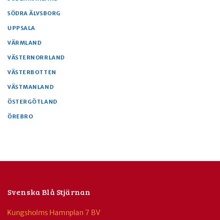
SÖDRA ÄLVSBORG
UPPSALA
VÄRMLAND
VÄSTERNORRLAND
VÄSTERBOTTEN
VÄSTMANLAND
ÖSTERGÖTLAND
ÖREBRO
Svenska Blå Stjärnan
Kungsholms Hamnplan 7 BV