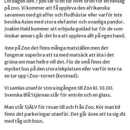
Lördagen den 7 juni tar vi en tur över bron för en heldag
på zoo. Vi kommer att få uppleva den afrikanska
savannen med giraffer och flodhästar eller varför inte
besöka Asien med stora elefanter och ovanliga pandor.
Joakim Hald kommer att erbjuda guidad tur för de som
önskar annars går det bra att uppleva allt på egen hand.
Inne på Zoo det finns många matställen men det
fungerar superbra att ta med matsäck att äta i det
gröna om man hellre vill det. För de små finns det
mycket bus på den stora lekplatsen eller varför inte ta
en tur upp i Zoo-tornet (kostnad).
Vi samlas utanför stora ingången till Zoo kl. 10.00.
Svenska Blå Stjärnan står för entrén och en glass.
Man står SJÄLV för resan till och från Zoo. Kör man bil
finns det parkeringar utanför. Det går även att ta sig dit
med tåg och buss.