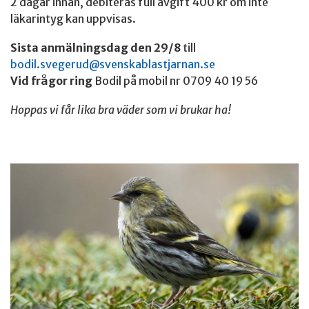
2 dagar innan, debiteras full avgift 400 kr om inte
läkarintyg kan uppvisas.
Sista anmälningsdag den 29/8
till
bodil.svegerud@svenskablastjarnan.se
Vid frågor ring
Bodil på mobil nr 0709 40 19 56
Hoppas vi får lika bra väder som vi brukar ha!