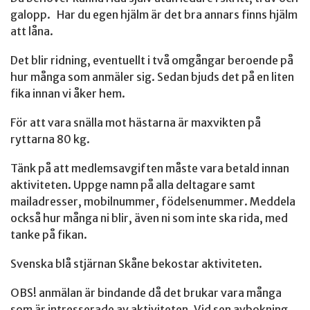
galopp. Har du egen hjälm är det bra annars finns hjälm
att låna.
Det blir ridning, eventuellt i två omgångar beroende på
hur många som anmäler sig. Sedan bjuds det på en liten
fika innan vi åker hem.
För att vara snälla mot hästarna är maxvikten på
ryttarna 80 kg.
Tänk på att medlemsavgiften måste vara betald innan
aktiviteten. Uppge namn på alla deltagare samt
mailadresser, mobilnummer, födelsenummer. Meddela
också hur många ni blir, även ni som inte ska rida, med
tanke på fikan.
Svenska blå stjärnan Skåne bekostar aktiviteten.
OBS! anmälan är bindande då det brukar vara många
som är intresserade av aktiviteten. Vid sen avbokning,