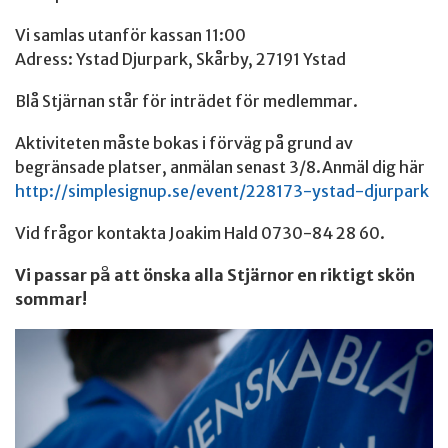
Vi samlas utanför kassan 11:00
Adress: Ystad Djurpark, Skårby, 27191 Ystad
Blå Stjärnan står för inträdet för medlemmar.
Aktiviteten måste bokas i förväg på grund av
begränsade platser, anmälan senast 3/8.Anmäl dig här
http://simplesignup.se/event/228173-ystad-djurpark
Vid frågor kontakta Joakim Hald 0730-84 28 60.
Vi passar på att önska alla Stjärnor en riktigt skön
sommar!