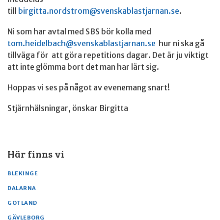
till
birgitta.nordstrom@svenskablastjarnan.se
.
Ni som har avtal med SBS bör kolla med
tom.heidelbach@svenskablastjarnan.se
hur ni ska gå
tillväga för att göra repetitions dagar. Det är ju viktigt
att inte glömma bort det man har lärt sig.
Hoppas vi ses på något av evenemang snart!
Stjärnhälsningar, önskar Birgitta
Här finns vi
BLEKINGE
DALARNA
GOTLAND
GÄVLEBORG