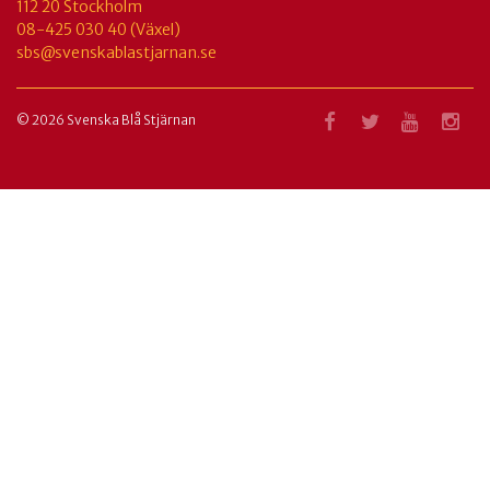
112 20 Stockholm
08-425 030 40 (Växel)
sbs@svenskablastjarnan.se
© 2026 Svenska Blå Stjärnan