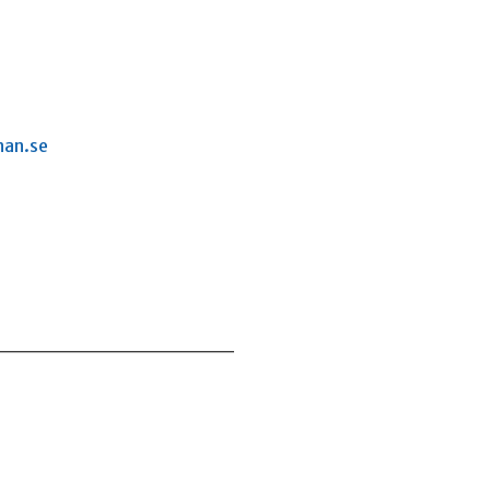
nan.se
________________