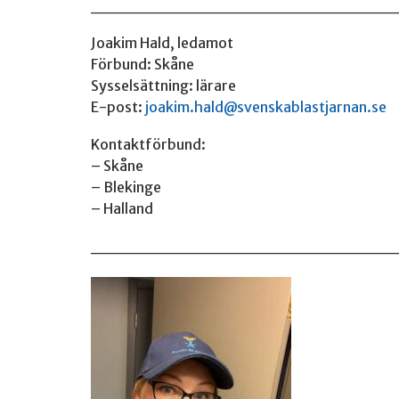
________________________
Joakim Hald, ledamot
Förbund: Skåne
Sysselsättning: lärare
E-post:
joakim.hald@svenskablastjarnan.se
Kontaktförbund:
– Skåne
– Blekinge
– Halland
________________________