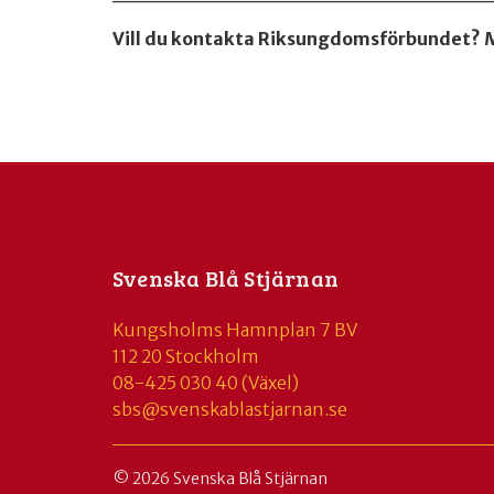
Vill du kontakta Riksungdomsförbundet? 
Svenska Blå Stjärnan
Kungsholms Hamnplan 7 BV
112 20 Stockholm
08-425 030 40 (Växel)
sbs@svenskablastjarnan.se
© 2026 Svenska Blå Stjärnan