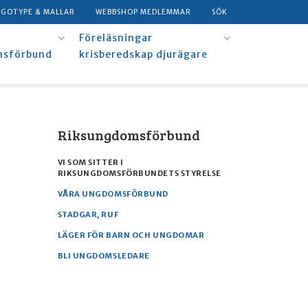
OGOTYPE & MALLAR
WEBBSHOP MEDLEMMAR
SÖK
Föreläsningar
msförbund
krisberedskap djurägare
Riksungdomsförbund
VI SOM SITTER I
RIKSUNGDOMSFÖRBUNDETS STYRELSE
VÅRA UNGDOMSFÖRBUND
STADGAR, RUF
LÄGER FÖR BARN OCH UNGDOMAR
BLI UNGDOMSLEDARE