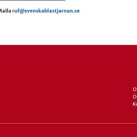
Maila
ruf@svenskablastjarnan.se
O
O
K