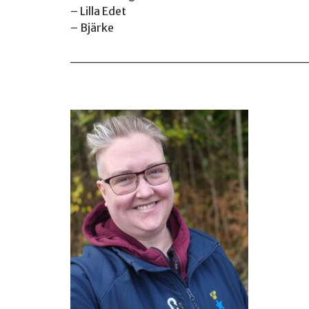
– Lilla Edet
– Bjärke
________________________