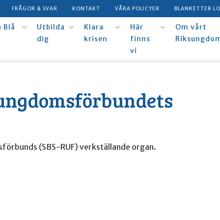
FRÅGOR & SVAR
KONTAKT
VÅRA POLICYER
BLANKETTER L
 Blå
Utbilda
Klara
Här
Om vårt
dig
krisen
finns
Riksungdo
vi
ksungdomsförbundets
msförbunds (SBS-RUF) verkställande organ.