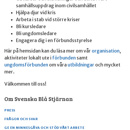
samhällsuppdrag inom civilsamhället
Hjälpa djur vid kris
Arbeta i stab vid större kriser
Bli kursledare
Bli ungdomsledare
Engagera dig i en förbundsstyrelse
Här på hemsidan kan du läsa mer om vår
organisation
,
aktiviteter lokalt ute i
förbunden
samt
ungdomsförbunden
om våra
utbildningar
och mycket
mer.
Välkommen till oss!
Om Svenska Blå Stjärnan
PRESS
FRÅGOR OCH SVAR
GE EN MINNESGÅVA OCH STÖD VÅRT ARBETE