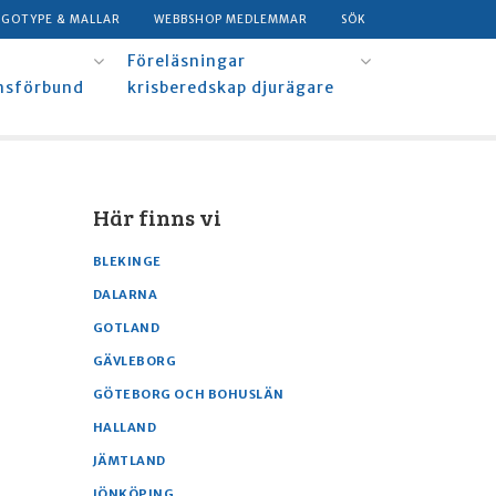
OGOTYPE & MALLAR
WEBBSHOP MEDLEMMAR
SÖK
Föreläsningar
msförbund
krisberedskap djurägare
Här finns vi
BLEKINGE
DALARNA
GOTLAND
GÄVLEBORG
GÖTEBORG OCH BOHUSLÄN
HALLAND
JÄMTLAND
JÖNKÖPING