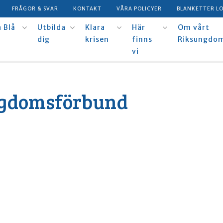
FRÅGOR & SVAR
KONTAKT
VÅRA POLICYER
BLANKETTER L
 Blå
Utbilda
Klara
Här
Om vårt
dig
krisen
finns
Riksungdo
vi
gdomsförbund