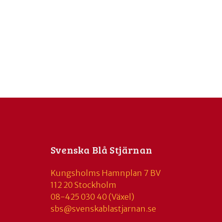
Svenska Blå Stjärnan
Kungsholms Hamnplan 7 BV
112 20 Stockholm
08-425 030 40 (Växel)
sbs@svenskablastjarnan.se