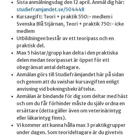
Sista anmälningsdag den 12 april. Anmäl dig här:
studieframjandet.se/504448
Kursavgift: Teori + praktik 550:- medlem i
Svenska Blå Stjärnan, Teori + praktik 750:- icke
medlem
Utbildningen består av ett teoripass och en
praktisk del.
Max 5 hästar/grupp kan delta i den praktiska
delen medan teoripasset är öppet för ett
obegränsat antal deltagare.
Anmälan görs till Studiefrämjandet här på sidan
och genom att du swishar kursavgiften enligt
anvisning vid bokningsbekräftelse.
Anmälan är bindande för dig som deltar med häst
och om du får förhinder måste du själv ordna en
ersättare (detta gäller även om veterinärintyg
eller läkarintyg finns).
Vi kommer att kunna hålla max 3 praktikgrupper
under dagen. Som teorideltagare är du givetvis