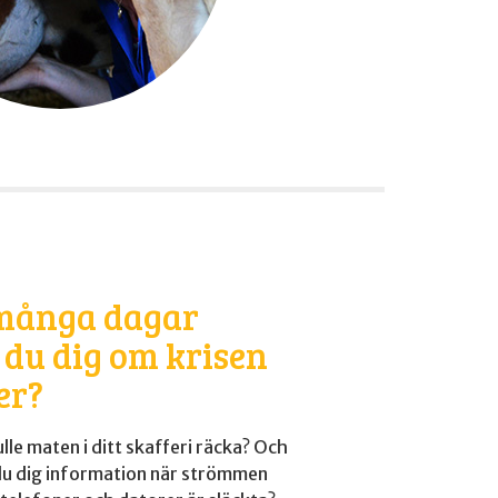
 många dagar
 du dig om krisen
r?
lle maten i ditt skafferi räcka? Och
du dig information när strömmen