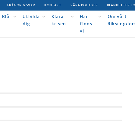
FRÅGOR & SVAR
KONTAKT
VÅRA POLICYER
BLANKETTER L
 Blå
Utbilda
Klara
Här
Om vårt
dig
krisen
finns
Riksungdo
vi