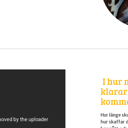
I hur
klarar
komme
Hur länge sku
hur skaffar 