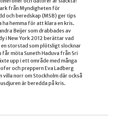
 telefoner och datorer är släckta?
ark från Myndigheten för
dd och beredskap (MSB) ger tips
 ha hemma för att klara en kris.
andra Beijer som drabbades av
y i New York 2012 berättar vad
 en storstad som plötsligt slocknar
Du får möta Suneth Haduva från Sri
äxte upp i ett område med många
rofer och preppern Eva Ladberg
sin villa norr om Stockholm där också
usdjuren är beredda på kris.