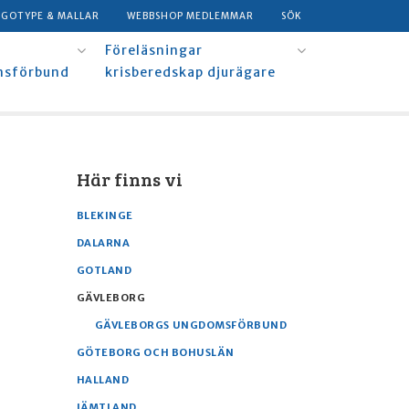
OGOTYPE & MALLAR
WEBBSHOP MEDLEMMAR
SÖK
Föreläsningar
msförbund
krisberedskap djurägare
Här finns vi
BLEKINGE
DALARNA
GOTLAND
GÄVLEBORG
GÄVLEBORGS UNGDOMSFÖRBUND
GÖTEBORG OCH BOHUSLÄN
HALLAND
JÄMTLAND