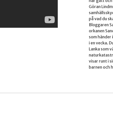
har gått och
Göran Lindm
samhällssky
på vad du ska
Bloggaren S
orkanen Sand
som händer i
i en vecka. 
Lanka som v
naturkatast
visar runt i 
barnen och h