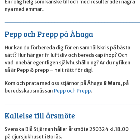
En rolig helg som kanske till och med resulterade i några
nya medlemmar.
____________________________________________
Pepp och Prepp på Åhaga
Hur kan du förbereda dig för en samhällskris på bästa
sätt? Hur hänger friluftsliv och beredskap ihop? Och
vad innebär egentligen självhushållning? Är du nyfiken
så är Pepp & prepp – helt rätt för dig!
Kom och prata med oss stjärnor på Åhaga
8 Mars,
på
beredsskapsmässan
Pepp och Prepp
.
____________________________________________
Kallelse till årsmöte
Svenska Blå Stjärnan håller årsmöte 250324 kl.18.00
på djursjukhuset i Borås.