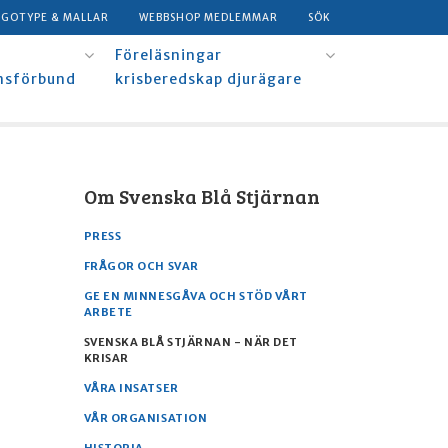
OGOTYPE & MALLAR
WEBBSHOP MEDLEMMAR
SÖK
Föreläsningar
msförbund
krisberedskap djurägare
Om Svenska Blå Stjärnan
PRESS
FRÅGOR OCH SVAR
GE EN MINNESGÅVA OCH STÖD VÅRT
ARBETE
SVENSKA BLÅ STJÄRNAN - NÄR DET
KRISAR
VÅRA INSATSER
VÅR ORGANISATION