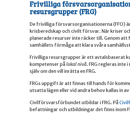
Frivilliga försvarsorganisation
resursgrupper (FRG)
De frivilliga försvarsorganisationerna (FFO) ä
krisberedskap och civilt försvar. När kriser och
planerade resurser inte räcker till. Genom a
samhällets förmåga att klara svåra samhällsst
Frivilliga resursgrupper är ett avtalsbaserat k
kompetenser på
lokal nivå
. FRG regleras inte 
själv om den vill inrätta en FRG.
FRGs uppgift är att finnas till hands för komm
utsatta lägen eller vid andra behov kallas in a
Civilförsvarsförbundet utbildar i FRG. På
Civi
befattningar och utbildningar det finns inom