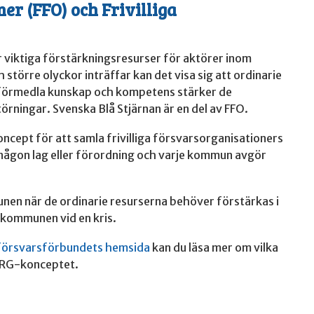
er (FFO) och Frivilliga
r viktiga förstärkningsresurser för aktörer inom
 större olyckor inträffar kan det visa sig att ordinarie
tt förmedla kunskap och kompetens stärker de
örningar. Svenska Blå Stjärnan är en del av FFO.
oncept för att samla frivilliga försvarsorganisationers
i någon lag eller förordning och varje kommun avgör
unen när de ordinarie resurserna behöver förstärkas i
v kommunen vid en kris.
lförsvarsförbundets hemsida
kan du läsa mer om vilka
 FRG-konceptet.