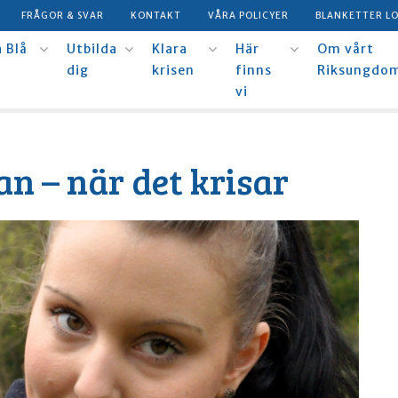
FRÅGOR & SVAR
KONTAKT
VÅRA POLICYER
BLANKETTER L
 Blå
Utbilda
Klara
Här
Om vårt
dig
krisen
finns
Riksungdo
vi
n – när det krisar