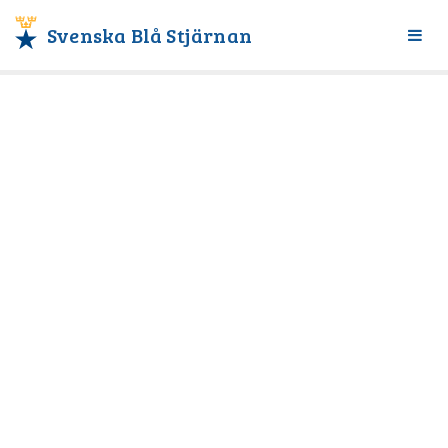
Svenska Blå Stjärnan
Växl
meny