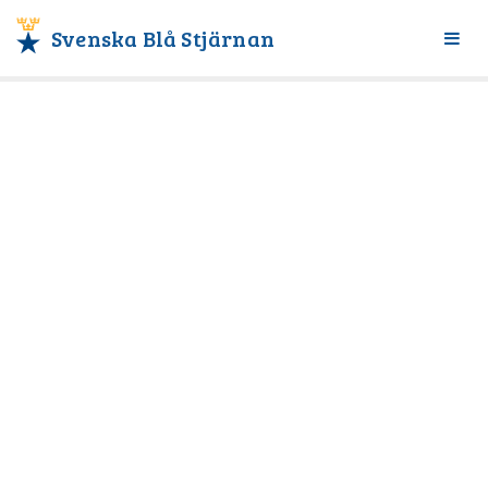
Svenska Blå Stjärnan
Växl
meny