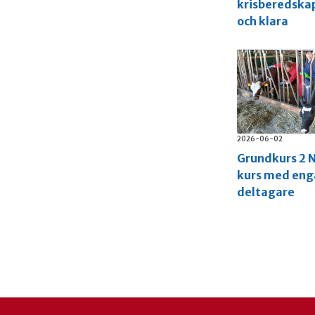
krisberedska
och klara
2026-06-02
Grundkurs 2 N
kurs med en
deltagare