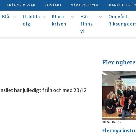
FRÅGOR & SVAR
KONTAKT
VÅRA POLICYER
BLANKETTER L
 Blå
Utbilda
Klara
Här
Om vårt
dig
krisen
finns
Riksungdo
vi
Fler nyhete
ansliet har julledigt från och med 23/12
2026-06-17
Fler nya instr