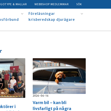
OGOTYPE & MALLAR
WEBBSHOP MEDLEMMAR
SÖK
Föreläsningar
msförbund
krisberedskap djurägare
r
2026-06-16
Varm bil – kan bli
uktörer i
livsfarligt på några