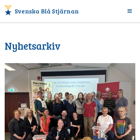
Svenska Blå Stjärnan
Växl
meny
Nyhetsarkiv