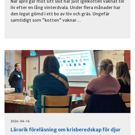
När april går mot sitt slut har just igelkotten vaknat till
liv efter en lång vinterdvala. Under flera månader har
den legat gömd i ett bo av löv och gräs. Ungefär
samtidigt som ”kotten” vaknar…
2026-04-16
Lärorik föreläsning om krisberedskap för djur