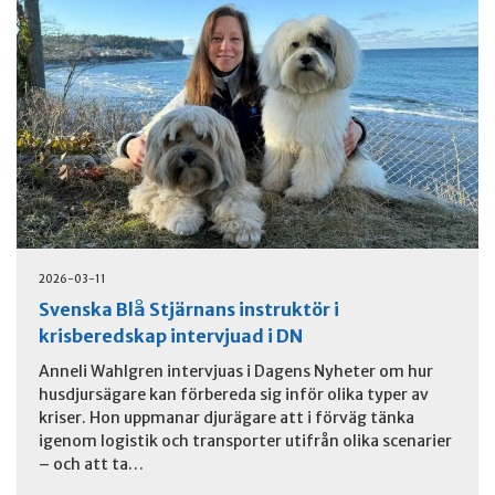
2026-03-11
Svenska Blå Stjärnans instruktör i
krisberedskap intervjuad i DN
Anneli Wahlgren intervjuas i Dagens Nyheter om hur
husdjursägare kan förbereda sig inför olika typer av
kriser. Hon uppmanar djurägare att i förväg tänka
igenom logistik och transporter utifrån olika scenarier
– och att ta…