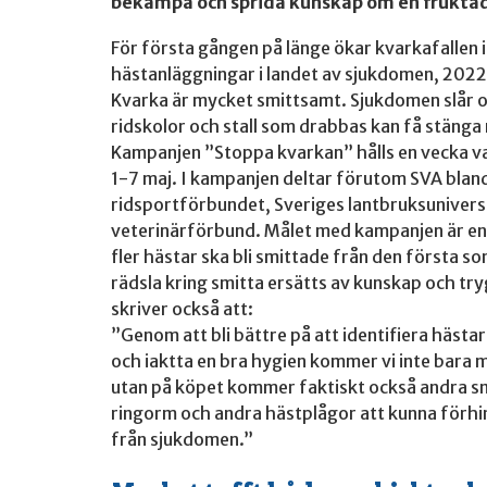
bekämpa och sprida kunskap om en fruktad
För första gången på länge ökar kvarkafallen 
hästanläggningar i landet av sjukdomen, 2022 ha
Kvarka är mycket smittsamt. Sjukdomen slår o
ridskolor och stall som drabbas kan få stänga
Kampanjen ”Stoppa kvarkan” hålls en vecka var
1-7 maj. I kampanjen deltar förutom SVA blan
ridsportförbundet, Sveriges lantbruksuniversi
veterinärförbund. Målet med kampanjen är enl
fler hästar ska bli smittade från den första 
rädsla kring smitta ersätts av kunskap och tr
skriver också att:
”Genom att bli bättre på att identifiera hästa
och iaktta en bra hygien kommer vi inte bara m
utan på köpet kommer faktiskt också andra sm
ringorm och andra hästplågor att kunna förhi
från sjukdomen.”