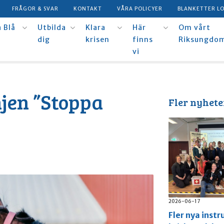
FRÅGOR & SVAR
KONTAKT
VÅRA POLICYER
BLANKETTER L
 Blå
Utbilda
Klara
Här
Om vårt
dig
krisen
finns
Riksungdo
vi
jen ”Stoppa
Fler nyhete
2026-06-17
Fler nya instr