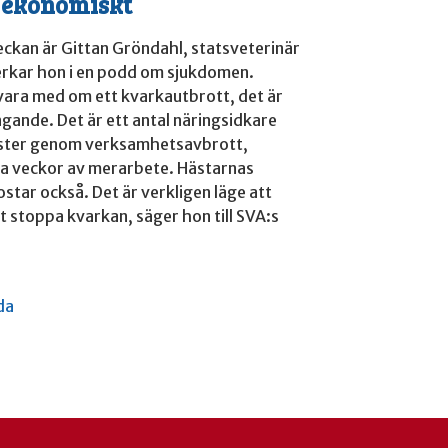
h ekonomiskt
kan är Gittan Gröndahl, statsveterinär
erkar hon i en podd om sjukdomen.
vara med om ett kvarkautbrott, det är
ande. Det är ett antal näringsidkare
uster genom verksamhetsavbrott,
a veckor av merarbete. Hästarnas
star också. Det är verkligen läge att
t stoppa kvarkan, säger hon till SVA:s
da