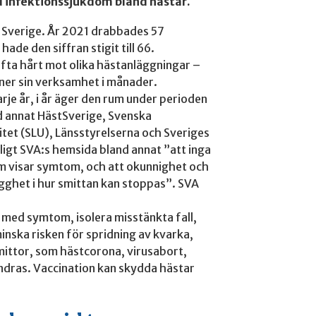
 infektionssjukdom bland hästar.
i Sverige. År 2021 drabbades 57
de den siffran stigit till 66.
fta hårt mot olika hästanläggningar –
 ner sin verksamhet i månader.
je år, i år äger den rum under perioden
d annat HästSverige, Svenska
tet (SLU), Länsstyrelserna och Sveriges
igt SVA:s hemsida bland annat ”att inga
som visar symtom, och att okunnighet och
ygghet i hur smittan kan stoppas”. SVA
r med symtom, isolera misstänkta fall,
inska risken för spridning av kvarka,
ittor, som hästcorona, virusabort,
ndras. Vaccination kan skydda hästar