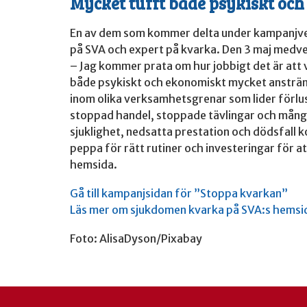
Mycket tufft både psykiskt oc
En av dem som kommer delta under kampanjvec
på SVA och expert på kvarka. Den 3 maj medv
– Jag kommer prata om hur jobbigt det är att 
både psykiskt och ekonomiskt mycket ansträng
inom olika verksamhetsgrenar som lider förl
stoppad handel, stoppade tävlingar och mång
sjuklighet, nedsatta prestation och dödsfall ko
peppa för rätt rutiner och investeringar för at
hemsida.
Gå till kampanjsidan för ”Stoppa kvarkan”
Läs mer om sjukdomen kvarka på SVA:s hemsi
Foto: AlisaDyson/Pixabay