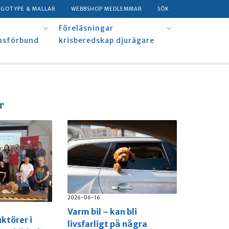
OGOTYPE & MALLAR
WEBBSHOP MEDLEMMAR
SÖK
Föreläsningar
msförbund
krisberedskap djurägare
r
2026-06-16
Varm bil – kan bli
uktörer i
livsfarligt på några