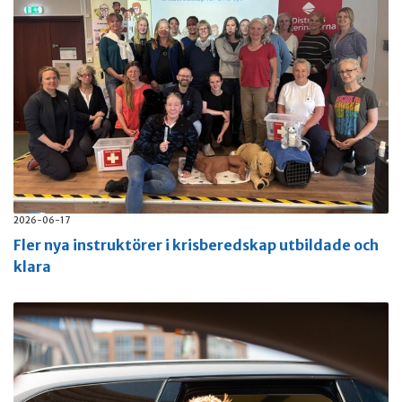
2026-06-17
Fler nya instruktörer i krisberedskap utbildade och
klara