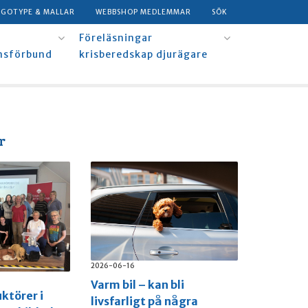
OGOTYPE & MALLAR
WEBBSHOP MEDLEMMAR
SÖK
Föreläsningar
msförbund
krisberedskap djurägare
r
2026-06-16
Varm bil – kan bli
uktörer i
livsfarligt på några