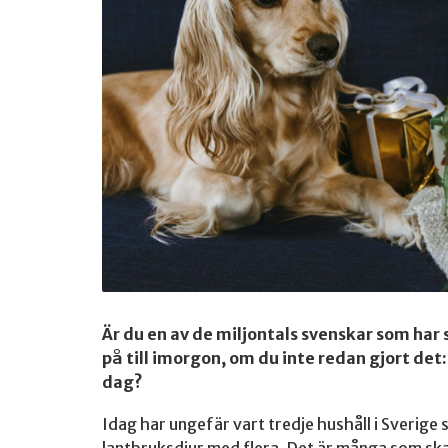
Är du en av de miljontals svenskar som har
på till imorgon, om du inte redan gjort det:
dag?
Idag har ungefär vart tredje hushåll i Sverige s
lantbruksdjur med flera. Det är många som ska 