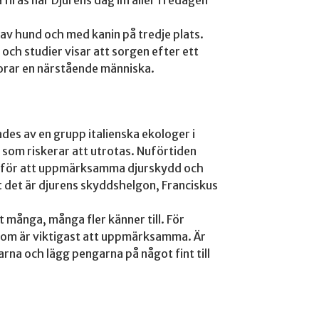
t av hund och med kanin på tredje plats.
ch studier visar att sorgen efter ett
lorar en närstående människa.
ades av en grupp italienska ekologer i
 som riskerar att utrotas. Nuförtiden
er för att uppmärksamma djurskydd och
t det är djurens skyddshelgon, Franciskus
t många, många fler känner till. För
 som är viktigast att uppmärksamma. Är
arna och lägg pengarna på något fint till