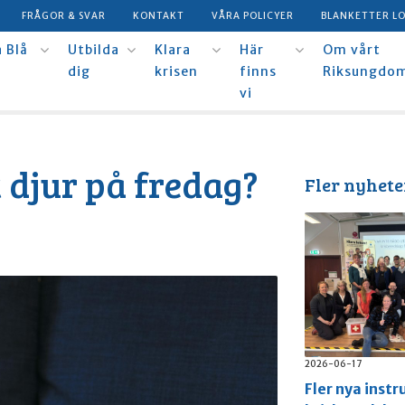
FRÅGOR & SVAR
KONTAKT
VÅRA POLICYER
BLANKETTER L
 Blå
Utbilda
Klara
Här
Om vårt
dig
krisen
finns
Riksungdo
vi
t djur på fredag?
Fler nyhete
2026-06-17
Fler nya instr