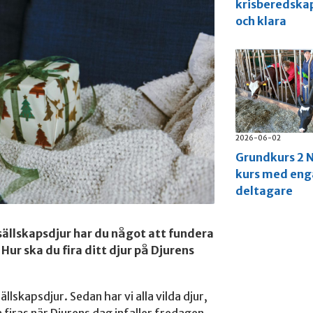
krisberedska
och klara
2026-06-02
Grundkurs 2 N
kurs med en
deltagare
 sällskapsdjur har du något att fundera
 Hur ska du fira ditt djur på Djurens
ällskapsdjur. Sedan har vi alla vilda djur,
firas när Djurens dag infaller fredagen