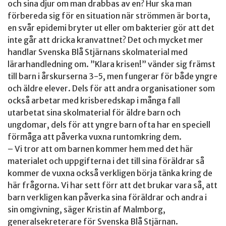
och sina djur om man drabbas av en? Hur ska man
förbereda sig för en situation när strömmen är borta,
en svår epidemi bryter ut eller om bakterier gör att det
inte går att dricka kranvattnet? Det och mycket mer
handlar Svenska Blå Stjärnans skolmaterial med
lärarhandledning om. ”Klara krisen!” vänder sig främst
till barn i årskurserna 3-5, men fungerar för både yngre
och äldre elever. Dels för att andra organisationer som
också arbetar med krisberedskap i många fall
utarbetat sina skolmaterial för äldre barn och
ungdomar, dels för att yngre barn ofta har en speciell
förmåga att påverka vuxna runtomkring dem.
– Vi tror att om barnen kommer hem med det här
materialet och uppgifterna i det till sina föräldrar så
kommer de vuxna också verkligen börja tänka kring de
här frågorna. Vi har sett förr att det brukar vara så, att
barn verkligen kan påverka sina föräldrar och andra i
sin omgivning, säger Kristin af Malmborg,
generalsekreterare för Svenska Blå Stjärnan.