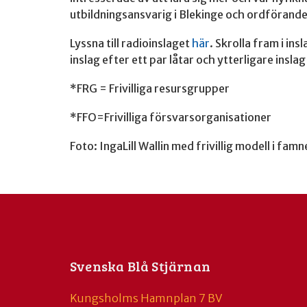
utbildningsansvarig i Blekinge och ordförand
Lyssna till radioinslaget
här
. Skrolla fram i ins
inslag efter ett par låtar och ytterligare insla
*FRG = Frivilliga resursgrupper
*FFO=Frivilliga försvarsorganisationer
Foto: IngaLill Wallin med frivillig modell i famn
Svenska Blå Stjärnan
Kungsholms Hamnplan 7 BV