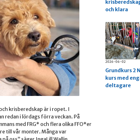
krisberedska
och klara
2026-06-02
Grundkurs 2 N
kurs med en
deltagare
och krisberedskap är i ropet. I
 redan i lördags förra veckan. På
sammans med FRG* och flera olika FFO*er
re till vår monter. Många var
 på oss” säger IngaLill Wallin,