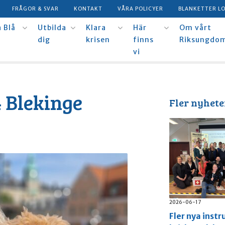
FRÅGOR & SVAR
KONTAKT
VÅRA POLICYER
BLANKETTER L
 Blå
Utbilda
Klara
Här
Om vårt
dig
krisen
finns
Riksungdo
vi
4 Blekinge
Fler nyhete
2026-06-17
Fler nya instr