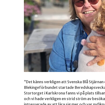
”Det känns verkligen att Svenska Blå Stjärnan 
Blekingeförbundet startade Beredskapsveckan
Stortorget i Karlskrona fanns vi på plats till
och vi hade verkligen en strid ström av besöka
intresserade av att lära sig mer och var nyfikna