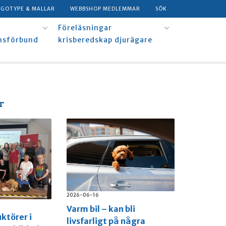
OGOTYPE & MALLAR
WEBBSHOP MEDLEMMAR
SÖK
Föreläsningar
msförbund
krisberedskap djurägare
r
2026-06-16
Varm bil – kan bli
uktörer i
livsfarligt på några