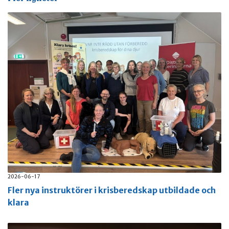
2026-06-17
Fler nya instruktörer i krisberedskap utbildade och
klara