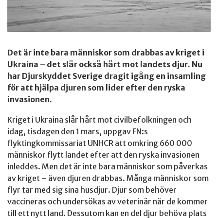
Det är inte bara människor som drabbas av kriget i
Ukraina – det slår också hårt mot landets djur. Nu
har Djurskyddet Sverige dragit igång en insamling
för att hjälpa djuren som lider efter den ryska
invasionen.
Kriget i Ukraina slår hårt mot civilbefolkningen och
idag, tisdagen den 1 mars, uppgav FN:s
flyktingkommissariat UNHCR att omkring 660 000
människor flytt landet efter att den ryska invasionen
inleddes. Men det är inte bara människor som påverkas
av kriget – även djuren drabbas. Många människor som
flyr tar med sig sina husdjur. Djur som behöver
vaccineras och undersökas av veterinär när de kommer
till ett nytt land. Dessutom kan en del djur behöva plats