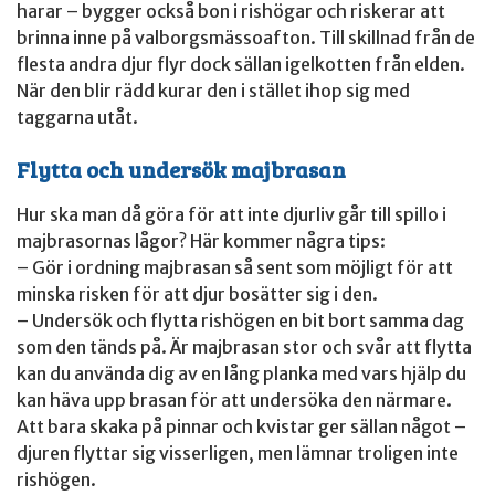
harar – bygger också bon i rishögar och riskerar att
brinna inne på valborgsmässoafton. Till skillnad från de
flesta andra djur flyr dock sällan igelkotten från elden.
När den blir rädd kurar den i stället ihop sig med
taggarna utåt.
Flytta och undersök majbrasan
Hur ska man då göra för att inte djurliv går till spillo i
majbrasornas lågor? Här kommer några tips:
– Gör i ordning majbrasan så sent som möjligt för att
minska risken för att djur bosätter sig i den.
– Undersök och flytta rishögen en bit bort samma dag
som den tänds på. Är majbrasan stor och svår att flytta
kan du använda dig av en lång planka med vars hjälp du
kan häva upp brasan för att undersöka den närmare.
Att bara skaka på pinnar och kvistar ger sällan något –
djuren flyttar sig visserligen, men lämnar troligen inte
rishögen.