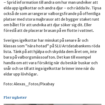
– Sprid information till andra om hur man undviker att
elda upp igelkottar och andra djur – och rädda liv. Tipsa
också de som arrangerar valborgsfirande på offentliga
platser med stora majbrasor att de bygger staket runt
om bålet för att undvika att djur söker sig dit. Eller
föreslå att de placerar brasan på en flotte i vattnet.
Sveriges igelkottar har minskat på senare år och
klassas som ”nära hotad” på SLU Artdatabankens röda
lista. Tänk på att hjälpa och skydda dem året om, inte
bara på valborgsmässoafton. Det kan till exempel
handla om att vara försiktig när du beskär buskar och
snår och se till att inga igelkottar brinner inne när du
eldar upp lövhögar.
Foto: Alexas_Fotos/Pixabay
Fler nyheter