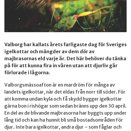
Valborg har kallats årets farligaste dag för Sveriges
igelkottar och mängder av dem dör av
majbrasornas eld varje år. Det här behöver du tänka
på för att kunna fira in våren utan att djurliv går
förlorade i lågorna.
Valborgsmässoafton är en mardröm för många av
landets igelkottar, när det eldas från norr till söder. För
att komma undan kyla och få skydd bygger igelkottar
gärna bon i rishögar som sedan bränns upp den 30 april.
En del av de blivande majbrasorna har byggts upp under
lång tid och kan ha hunnit bli små bostadsområden för
djur. Inte bara igelkottar, andra djur – som fåglar och