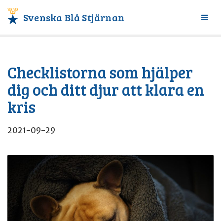
Svenska Blå Stjärnan
Växl
meny
Checklistorna som hjälper
dig och ditt djur att klara en
kris
2021-09-29