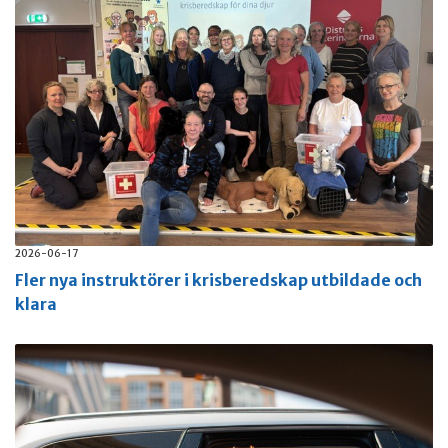
2026-06-17
Fler nya instruktörer i krisberedskap utbildade och
klara