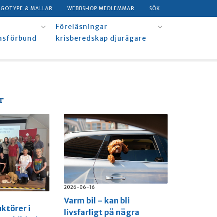
OGOTYPE & MALLAR
WEBBSHOP MEDLEMMAR
SÖK
Föreläsningar
msförbund
krisberedskap djurägare
r
2026-06-16
Varm bil – kan bli
uktörer i
livsfarligt på några