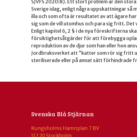
SJVFS 2020:8). Ett stort problem är den stor
Sverige idag, enligt några uppskattningar så
illa och som ofta är resultatet av att ägare har
sig som de vill utomhus och para sig fritt. Det
Enligt kapitel 6, 2 § i de nya föreskrifterna s
försiktighetsåtgärder för att förebygga opla
reproduktion av de djur som han eller hon ans
Jordbruksverket att ”katter som rör sig fritt
steriliserade eller på annat sätt förhindrade f
Svenska Blå Stjärnan
Kungsholms Hamnplan 7 BV
112 20 Stockholm