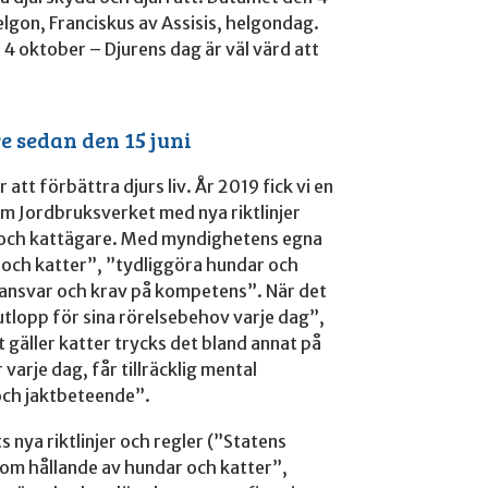
elgon, Franciskus av Assisis, helgondag.
 4 oktober – Djurens dag är väl värd att
 sedan den 15 juni
 att förbättra djurs liv. År 2019 fick vi en
m Jordbruksverket med nya riktlinjer
och kattägare. Med myndighetens egna
 och katter”, ”tydliggöra hundar och
 ansvar och krav på kompetens”. När det
 utlopp för sina rörelsebehov varje dag”,
et gäller katter trycks det bland annat på
varje dag, får tillräcklig mental
och jaktbeteende”.
 nya riktlinjer och regler (”Statens
 om hållande av hundar och katter”,