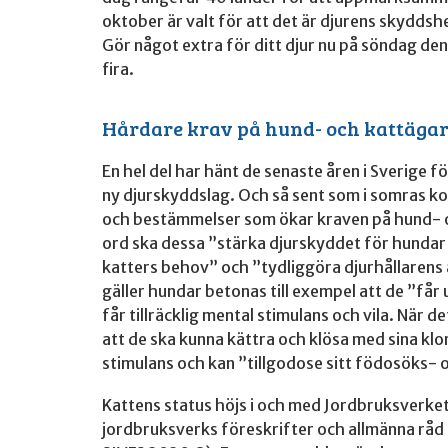
oktober är valt för att det är djurens skyddsh
Gör något extra för ditt djur nu på söndag den
fira.
Hårdare krav på hund- och kattägare
En hel del har hänt de senaste åren i Sverige för
ny djurskyddslag. Och så sent som i somras ko
och bestämmelser som ökar kraven på hund- 
ord ska dessa ”stärka djurskyddet för hundar
katters behov” och ”tydliggöra djurhållarens
gäller hundar betonas till exempel att de ”får
får tillräcklig mental stimulans och vila. När d
att de ska kunna kättra och klösa med sina klor 
stimulans och kan ”tillgodose sitt födosöks- 
Kattens status höjs i och med Jordbruksverkets
jordbruksverks föreskrifter och allmänna råd