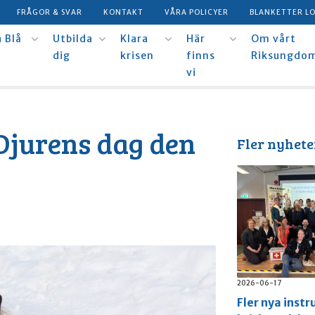
FRÅGOR & SVAR
KONTAKT
VÅRA POLICYER
BLANKETTER L
 Blå
Utbilda
Klara
Här
Om vårt
dig
krisen
finns
Riksungdo
vi
 Djurens dag den
Fler nyhete
2026-06-17
Fler nya instr