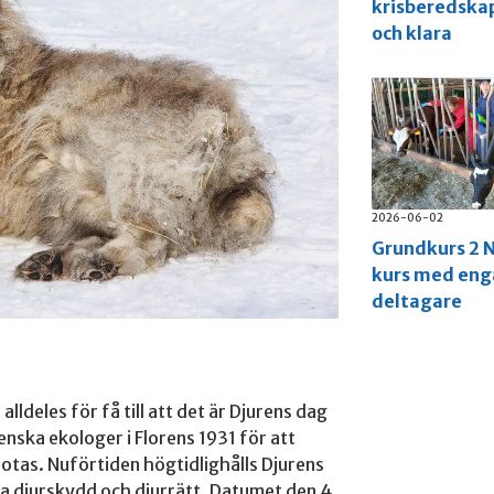
krisberedska
och klara
2026-06-02
Grundkurs 2 N
kurs med en
deltagare
lldeles för få till att det är Djurens dag
enska ekologer i Florens 1931 för att
rotas. Nuförtiden högtidlighålls Djurens
a djurskydd och djurrätt. Datumet den 4