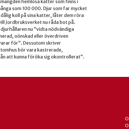
a mängden hemlösa katter som finns i
 många som 100 000. Djur som far mycket
 dålig koll på sina katter, låter dem röra
 vill Jordbruksverket nu råda bot på.
ka djurhållaren nu ”vidta nödvändiga
nerad, oönskad eller överdriven
varar för”. Dessutom skriver
 utomhus bör vara kastrerade,
rån att kunna föröka sig okontrollerat”.
O
O