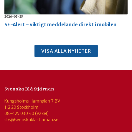
2026-05-25
SE-Alert – viktigt meddelande direkt i mobilen
VISA ALLA NYHETER
Svenska Blå Stjärnan
Kungsholms Hamnplan 7 BV
112 20 Stockholm
08-425 030 40 (Växel)
sbs@svenskablastjarnan.se