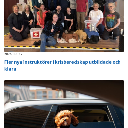
2026-06-17
Fler nya instruktörer i krisberedskap utbildade och
klara