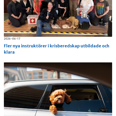
2026-06-17
Fler nya instruktörer i krisberedskap utbildade och
klara