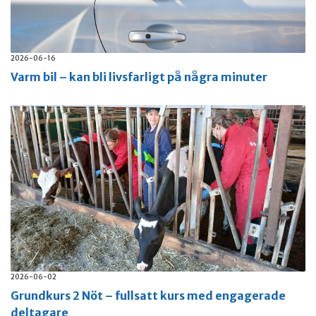
2026-06-16
Varm bil – kan bli livsfarligt på några minuter
2026-06-02
Grundkurs 2 Nöt – fullsatt kurs med engagerade
deltagare