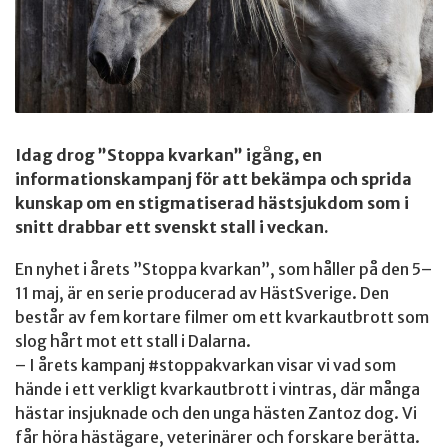
Idag drog ”Stoppa kvarkan” igång, en
informationskampanj för att bekämpa och sprida
kunskap om en stigmatiserad hästsjukdom som i
snitt drabbar ett svenskt stall i veckan.
En nyhet i årets ”Stoppa kvarkan”, som håller på den 5–
11 maj, är en serie producerad av HästSverige. Den
består av fem kortare filmer om ett kvarkautbrott som
slog hårt mot ett stall i Dalarna.
– I årets kampanj #stoppakvarkan visar vi vad som
hände i ett verkligt kvarkautbrott i vintras, där många
hästar insjuknade och den unga hästen Zantoz dog. Vi
får höra hästägare, veterinärer och forskare berätta.