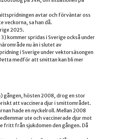
ittspridningen avtar och förväntar oss
e veckorna, sa han då.
erige 2025.
p 3) kommer spridas i Sverige också under
närområde nu än i slutet av
spridning i Sverige under vektorsäsongen
etta medför att smittan kan bli mer
ta) gången, hösten 2008, drog en stor
iskt att vaccinera djur i smittområdet.
ärnan hade en nyckelroll. Mellan 2008
medlemmar ute och vaccinerade djur mot
e fritt från sjukdomen den gången. Då