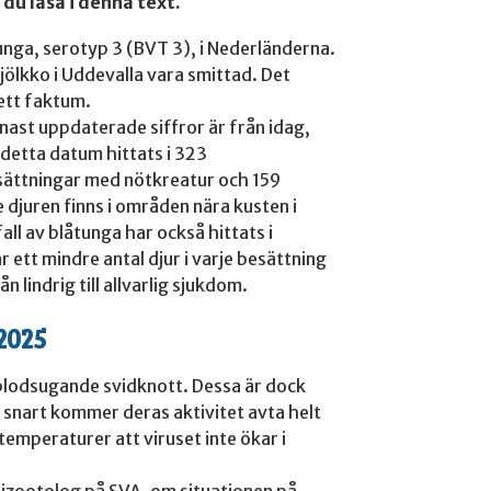
du läsa i denna text.
nga, serotyp 3 (BVT 3), i Nederländerna.
ölkko i Uddevalla vara smittad. Det
 ett faktum.
nast uppdaterade siffror är från idag,
 detta datum hittats i 323
esättningar med nötkreatur och 159
 djuren finns i områden nära kusten i
all av blåtunga har också hittats i
 ett mindre antal djur i varje besättning
n lindrig till allvarlig sjukdom.
2025
, blodsugande svidknott. Dessa är dock
snart kommer deras aktivitet avta helt
emperaturer att viruset inte ökar i
epizootolog på SVA, om situationen på