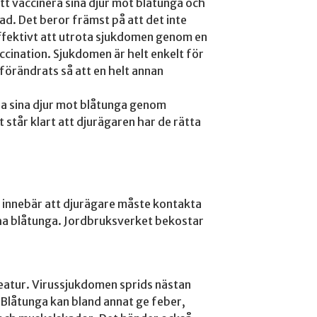
att vaccinera sina djur mot blåtunga och
ad. Det beror främst på att det inte
effektivt att utrota sjukdomen genom en
cination. Sjukdomen är helt enkelt för
förändrats så att en helt annan
ra sina djur mot blåtunga genom
t står klart att djurägaren har de rätta
t innebär att djurägare måste kontakta
 ha blåtunga. Jordbruksverket bekostar
reatur. Virussjukdomen sprids nästan
 Blåtunga kan bland annat ge feber,