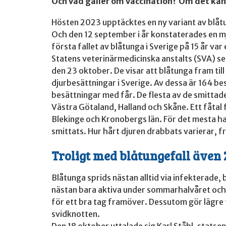
Och vad gäller om vaccination? Om det kan 
Hösten 2023 upptäcktes en ny variant av blåtu
Och den 12 september i år konstaterades en mj
första fallet av blåtunga i Sverige på 15 år var
Statens veterinärmedicinska anstalts (SVA) se
den 23 oktober. De visar att blåtunga fram till
djurbesättningar i Sverige. Av dessa är 164 b
besättningar med får. De flesta av de smittade
Västra Götaland, Halland och Skåne. Ett fåtal f
Blekinge och Kronobergs län. För det mesta har
smittats. Hur hårt djuren drabbats varierar, frå
Troligt med blåtungefall även 
Blåtunga sprids nästan alltid via infekterade
nästan bara aktiva under sommarhalvåret och 
för ett bra tag framöver. Dessutom gör lägre t
svidknotten.
Den 18 oktober uttalade sig Karl Ståhl, stats