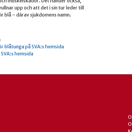
r och muskelskador. Det händer också,
lnar upp och att det i sin tur leder till
blir blå – därav sjukdomens namn.
a
r blåtunga på SVA:s hemsida
å SVA:s hemsida
O
O
K