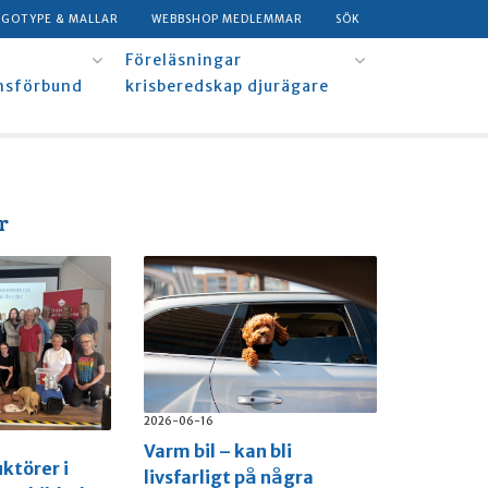
OGOTYPE & MALLAR
WEBBSHOP MEDLEMMAR
SÖK
Föreläsningar
msförbund
krisberedskap djurägare
r
2026-06-16
Varm bil – kan bli
uktörer i
livsfarligt på några