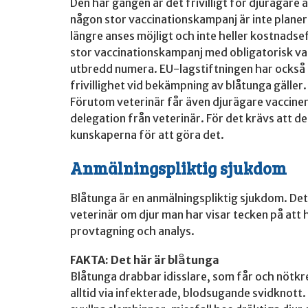
Den här gången är det frivilligt för djurägare 
någon stor vaccinationskampanj är inte planer
längre anses möjligt och inte heller kostnads
stor vaccinationskampanj med obligatorisk vac
utbredd numera. EU-lagstiftningen har också 
frivillighet vid bekämpning av blåtunga gäller.
Förutom veterinär får även djurägare vaccine
delegation från veterinär. För det krävs att de
kunskaperna för att göra det.
Anmälningspliktig sjukdom
Blåtunga är en anmälningspliktig sjukdom. De
veterinär om djur man har visar tecken på att
provtagning och analys.
FAKTA: Det här är blåtunga
Blåtunga drabbar idisslare, som får och nötk
alltid via infekterade, blodsugande svidknott.