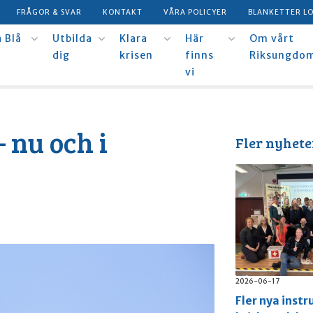
FRÅGOR & SVAR
KONTAKT
VÅRA POLICYER
BLANKETTER L
 Blå
Utbilda
Klara
Här
Om vårt
dig
krisen
finns
Riksungdo
vi
 nu och i
Fler nyhete
2026-06-17
Fler nya instr