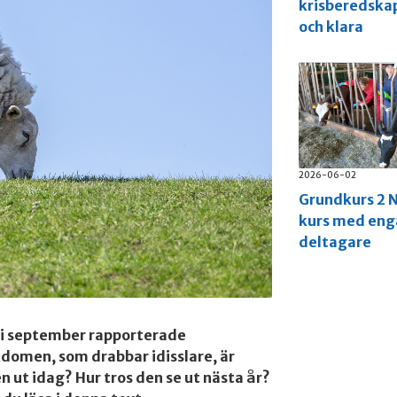
krisberedska
och klara
2026-06-02
Grundkurs 2 N
kurs med en
deltagare
 i september rapporterade
kdomen, som drabbar idisslare, är
en ut idag? Hur tros den se ut nästa år?