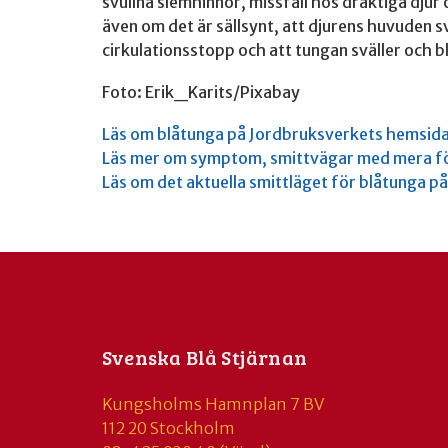
svullna slemhinnor, missfall hos dräktiga dju
även om det är sällsynt, att djurens huvuden svul
cirkulationsstopp och att tungan sväller och 
Foto: Erik_Karits/Pixabay
Läs om blåtunga på Jordbruksverkets hemsid
Läs mer om symptom, smittvägar med mera fö
Läs om det aktuella smittläget för blåtunga p
Svenska Blå Stjärnan
Kungsholms Hamnplan 7 BV
112 20 Stockholm