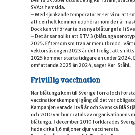
SVA:s hemsida.
– Med sjunkande temperaturer ser vi nu att sm
att den helt kommer upphöra inom de närmast
Dock kan vi förvänta oss nya blåtungefall i Sv
– Det är sannolikt att BTV 3 (blåtunga seroty
2025. Eftersom smittan är mer utbredd i vårt 
vektorsäsongen 2023 är det troligt att smitt
2025 kommer starta tidigare än under 2024. D
omfattande 2025 än 2024, säger Karl Ståhl.
Frivillig vaccination
När blåtunga kom till Sverige förra (och förs
vaccinationskampanj igång då det var obligator
Kampanjen varade i två år och Svenska Blå Stj
och 2010 var hundratals av organisationens 
blåtunga. I december 2010 förklarades Sverig
hade cirka 1,6 miljoner djur vaccinerats.