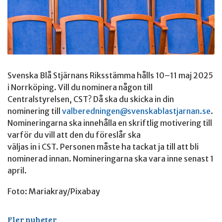
Svenska Blå Stjärnans Riksstämma hålls 10–11 maj 2025
i Norrköping. Vill du nominera någon till
Centralstyrelsen, CST? Då ska du skicka in din
nominering till
valberedningen@svenskablastjarnan.se
.
Nomineringarna ska innehålla en skriftlig motivering till
varför du vill att den du föreslår ska
väljas in i CST. Personen måste ha tackat ja till att bli
nominerad innan. Nomineringarna ska vara inne senast 1
april.
Foto: Mariakray/Pixabay
Fler nyheter