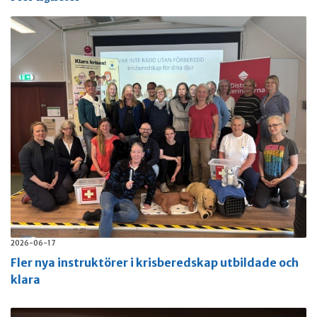
2026-06-17
Fler nya instruktörer i krisberedskap utbildade och
klara