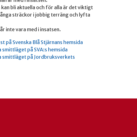
man är med i insatsen.
an bli aktuella och för alla är det viktigt
 långa sträckor i jobbig terräng och lyfta
år inte vara med i insatsen.
st på Svenska Blå Stjärnans hemsida
a smittläget på SVA:s hemsida
a smittläget på Jordbruksverkets