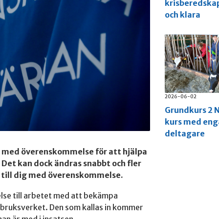
krisberedska
och klara
2026-06-02
Grundkurs 2 N
kurs med en
deltagare
or med överenskommelse för att hjälpa
 Det kan dock ändras snabbt och fler
 till dig med överenskommelse.
se till arbetet med att bekämpa
rdbruksverket. Den som kallas in kommer