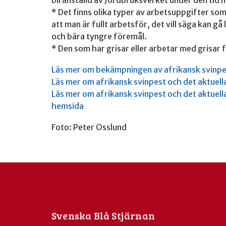
bli anställd av Jordbruksverket under den tid 
* Det finns olika typer av arbetsuppgifter som k
att man är fullt arbetsför, det vill säga kan gå
och bära tyngre föremål.
* Den som har grisar eller arbetar med grisar f
Läs mer om bekämpningen av afrikansk svinpe
Läs mer om afrikansk svinpest och det aktuell
Läs mer om afrikansk svinpest och det aktuell
hemsida
Foto: Peter Osslund
Svenska Blå Stjärnan