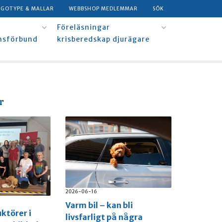
OGOTYPE & MALLAR
WEBBSHOP MEDLEMMAR
SÖK
Föreläsningar
msförbund
krisberedskap djurägare
r
2026-06-16
Varm bil – kan bli
uktörer i
livsfarligt på några