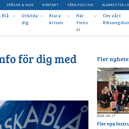
FRÅGOR & SVAR
KONTAKT
VÅRA POLICYER
BLANKETTER L
 Blå
Utbilda
Klara
Här
Om vårt
dig
krisen
finns
Riksungdo
vi
info för dig med
Fler nyhete
2026-06-17
Fler nya instr