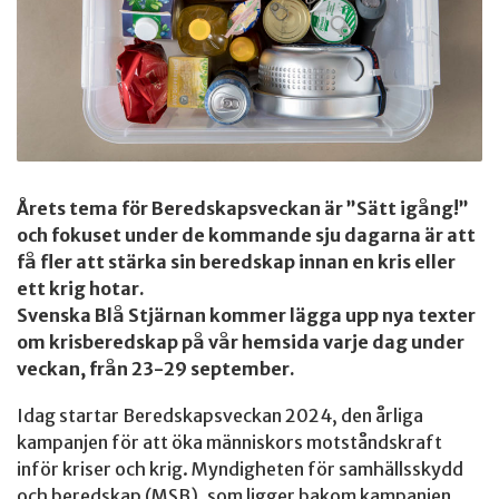
Årets tema för Beredskapsveckan är ”Sätt igång!”
och fokuset under de kommande sju dagarna är att
få fler att stärka sin beredskap innan en kris eller
ett krig hotar.
Svenska Blå Stjärnan kommer lägga upp nya texter
om krisberedskap på vår hemsida varje dag under
veckan, från 23-29 september.
Idag startar Beredskapsveckan 2024, den årliga
kampanjen för att öka människors motståndskraft
inför kriser och krig. Myndigheten för samhällsskydd
och beredskap (MSB), som ligger bakom kampanjen,