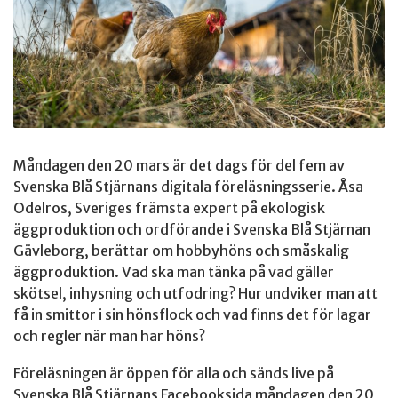
Måndagen den 20 mars är det dags för del fem av
Svenska Blå Stjärnans digitala föreläsningsserie. Åsa
Odelros, Sveriges främsta expert på ekologisk
äggproduktion och ordförande i Svenska Blå Stjärnan
Gävleborg, berättar om hobbyhöns och småskalig
äggproduktion. Vad ska man tänka på vad gäller
skötsel, inhysning och utfodring? Hur undviker man att
få in smittor i sin hönsflock och vad finns det för lagar
och regler när man har höns?
Föreläsningen är öppen för alla och sänds live på
Svenska Blå Stjärnans Facebooksida måndagen den 20