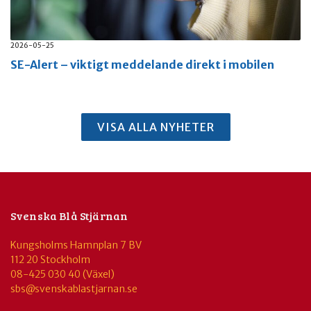
2026-05-25
SE-Alert – viktigt meddelande direkt i mobilen
VISA ALLA NYHETER
Svenska Blå Stjärnan
Kungsholms Hamnplan 7 BV
112 20 Stockholm
08-425 030 40 (Växel)
sbs@svenskablastjarnan.se