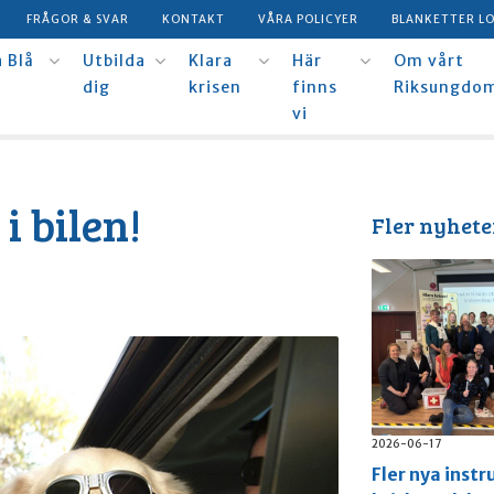
FRÅGOR & SVAR
KONTAKT
VÅRA POLICYER
BLANKETTER L
 Blå
Utbilda
Klara
Här
Om vårt
dig
krisen
finns
Riksungdo
vi
 bilen!
Fler nyhete
2026-06-17
Fler nya instr