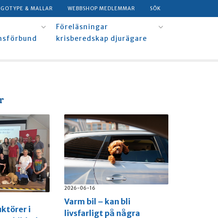
OGOTYPE & MALLAR
WEBBSHOP MEDLEMMAR
SÖK
Föreläsningar
msförbund
krisberedskap djurägare
r
2026-06-16
Varm bil – kan bli
uktörer i
livsfarligt på några