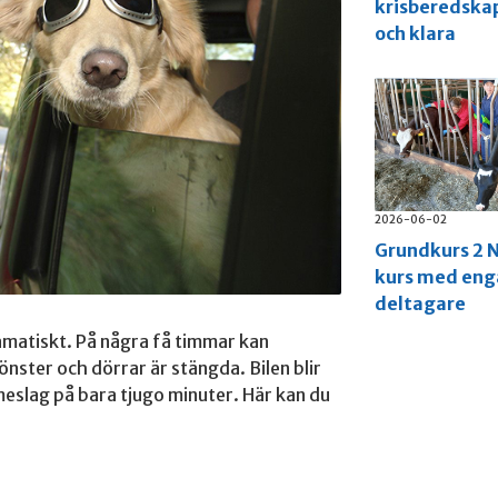
krisberedska
och klara
2026-06-02
Grundkurs 2 N
kurs med en
deltagare
amatiskt. På några få timmar kan
önster och dörrar är stängda. Bilen blir
meslag på bara tjugo minuter. Här kan du