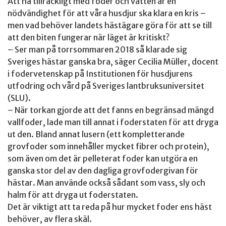
Att ha tillräckligt med foder och vatten är en
nödvändighet för att våra husdjur ska klara en kris –
men vad behöver landets hästägare göra för att se till
att den biten fungerar när läget är kritiskt?
– Ser man på torrsommaren 2018 så klarade sig
Sveriges hästar ganska bra, säger Cecilia Müller, docent
i fodervetenskap på Institutionen för husdjurens
utfodring och vård på Sveriges lantbruksuniversitet
(SLU).
– När torkan gjorde att det fanns en begränsad mängd
vallfoder, lade man till annat i foderstaten för att dryga
ut den. Bland annat lusern (ett kompletterande
grovfoder som innehåller mycket fibrer och protein),
som även om det är pelleterat foder kan utgöra en
ganska stor del av den dagliga grovfodergivan för
hästar. Man använde också sådant som vass, sly och
halm för att dryga ut foderstaten.
Det är viktigt att ta reda på hur mycket foder ens häst
behöver, av flera skäl.