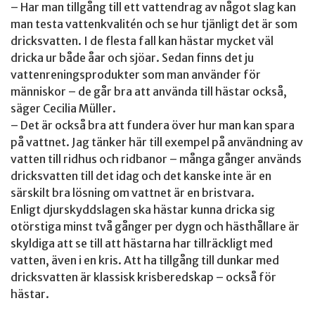
– Har man tillgång till ett vattendrag av något slag kan
man testa vattenkvalitén och se hur tjänligt det är som
dricksvatten. I de flesta fall kan hästar mycket väl
dricka ur både åar och sjöar. Sedan finns det ju
vattenreningsprodukter som man använder för
människor – de går bra att använda till hästar också,
säger Cecilia Müller.
– Det är också bra att fundera över hur man kan spara
på vattnet. Jag tänker här till exempel på användning av
vatten till ridhus och ridbanor – många gånger används
dricksvatten till det idag och det kanske inte är en
särskilt bra lösning om vattnet är en bristvara.
Enligt djurskyddslagen ska hästar kunna dricka sig
otörstiga minst två gånger per dygn och hästhållare är
skyldiga att se till att hästarna har tillräckligt med
vatten, även i en kris. Att ha tillgång till dunkar med
dricksvatten är klassisk krisberedskap – också för
hästar.