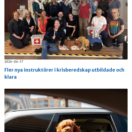
2026-06-17
Fler nya instruktörer i krisberedskap utbildade och
klara