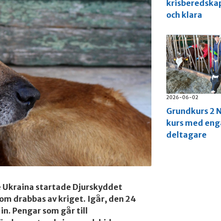
krisberedska
och klara
2026-06-02
Grundkurs 2 N
kurs med en
deltagare
e Ukraina startade Djurskyddet
som drabbas av kriget. Igår, den 24
n. Pengar som går till