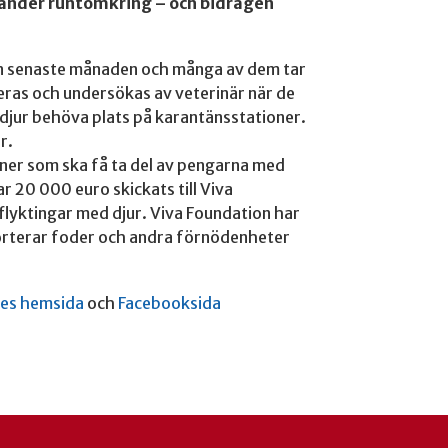
 länder runtomkring – och bidragen
den senaste månaden och många av dem tar
eras och undersökas av veterinär när de
 djur behöva plats på karantänsstationer.
r.
oner som ska få ta del av pengarna med
ar 20 000 euro skickats till Viva
 flyktingar med djur. Viva Foundation har
orterar foder och andra förnödenheter
ges hemsida
och
Facebooksida