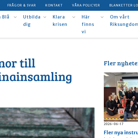
FRÅGOR & SVAR
KONTAKT
VÅRA POLICYER
BLANKETTER L
 Blå
Utbilda
Klara
Här
Om vårt
dig
krisen
finns
Riksungdo
vi
or till
Fler nyhete
inainsamling
2026-06-17
Fler nya instr