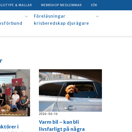
OGOTYPE & MALLAR
WEBBSHOP MEDLEMMAR
SÖK
Föreläsningar
msförbund
krisberedskap djurägare
r
2026-06-16
Varm bil – kan bli
uktörer i
livsfarligt på några