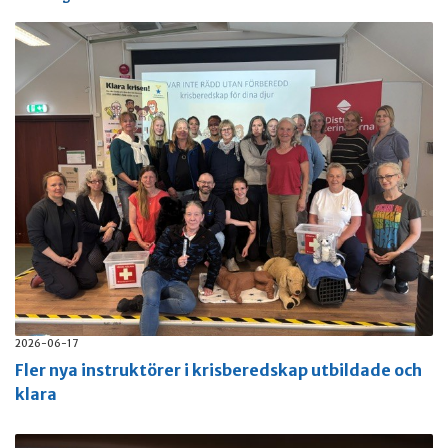
2026-06-17
Fler nya instruktörer i krisberedskap utbildade och
klara