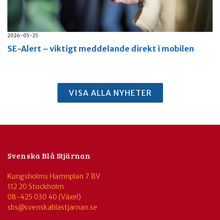
2026-05-25
SE-Alert – viktigt meddelande direkt i mobilen
VISA ALLA NYHETER
Svenska Blå Stjärnan
Kungsholms Hamnplan 7 BV
112 20 Stockholm
08-425 030 40 (Växel)
sbs@svenskablastjarnan.se