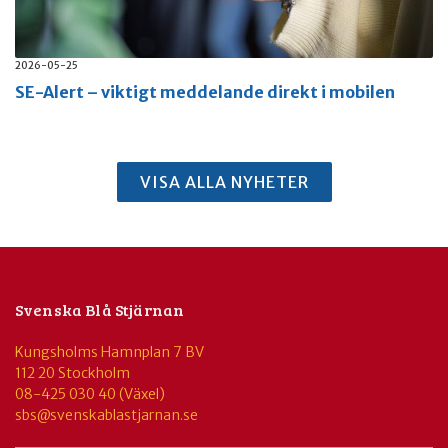
2026-05-25
SE-Alert – viktigt meddelande direkt i mobilen
VISA ALLA NYHETER
Svenska Blå Stjärnan
Kungsholms Hamnplan 7 BV
112 20 Stockholm
08-425 030 40 (Växel)
sbs@svenskablastjarnan.se