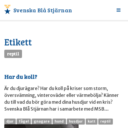
Svenska Blå Stjärnan
Växl
meny
Etikett
reptil
Har du koll?
Är du djurägare? Har du koll på kriser som storm,
översvämning, vinteroväder eller värmebölja? Känner
du till vad du bör göra med dina husdjur vid en kris?
Svenska Blå Stjärnan har i samarbete med MSB…
djur
fågel
gnagare
hund
husdjur
katt
reptil