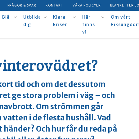
FRÅGOR & SVAR
KONTAKT
VÅRA POLICYER
BLANKETTER L
 Blå
Utbilda
Klara
Här
Om vårt
dig
krisen
finns
Riksungdo
vi
vinterovädret?
 kort tid och om det dessutom
ret ge stora problem i väg – och
trömavbrott. Om strömmen går
 vatten i de flesta hushåll. Vad
händer? Och hur får du reda på