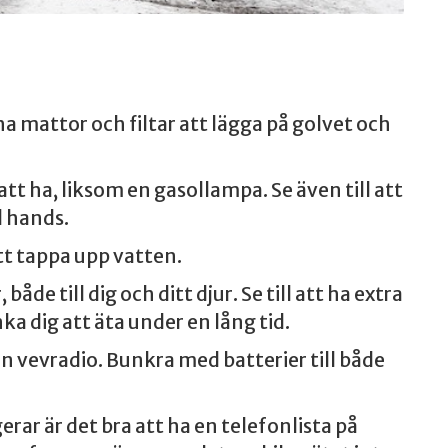
a mattor och filtar att lägga på golvet och
tt ha, liksom en gasollampa. Se även till att
l hands.
tt tappa upp vatten.
de till dig och ditt djur. Se till att ha extra
a dig att äta under en lång tid.
en vevradio. Bunkra med batterier till både
rar är det bra att ha en telefonlista på