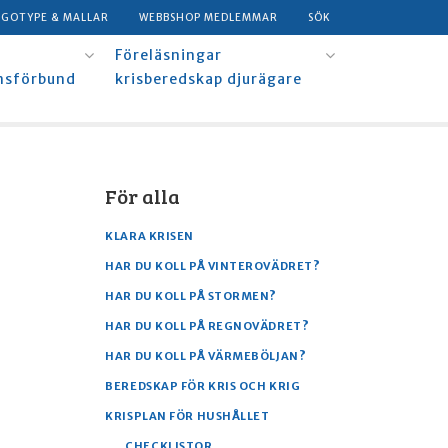
OGOTYPE & MALLAR
WEBBSHOP MEDLEMMAR
SÖK
Föreläsningar
msförbund
krisberedskap djurägare
För alla
KLARA KRISEN
HAR DU KOLL PÅ VINTEROVÄDRET?
HAR DU KOLL PÅ STORMEN?
HAR DU KOLL PÅ REGNOVÄDRET?
HAR DU KOLL PÅ VÄRMEBÖLJAN?
BEREDSKAP FÖR KRIS OCH KRIG
KRISPLAN FÖR HUSHÅLLET
CHECKLISTOR