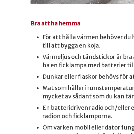
Bra att ha hemma
För att hålla värmen behöver du h
till att bygga en koja.
Värmeljus och tändstickor är bra a
ha en ficklampa med batterier til
Dunkar eller flaskor behövs för a
Mat som håller i rumstemperatur, bå
mycket av sådant som du kan tänk
En batteridriven radio och/eller 
radion och ficklamporna.
Om varken mobil eller dator funge