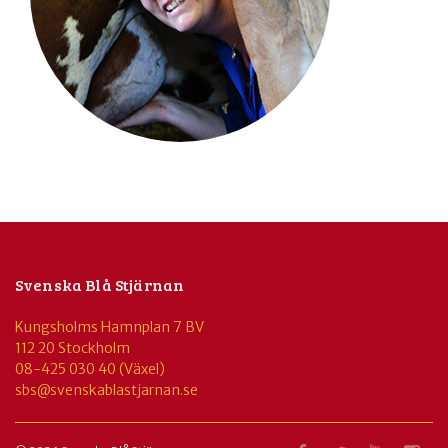
Svenska Blå Stjärnan
Kungsholms Hamnplan 7 BV
112 20 Stockholm
08-425 030 40 (Växel)
sbs@svenskablastjarnan.se