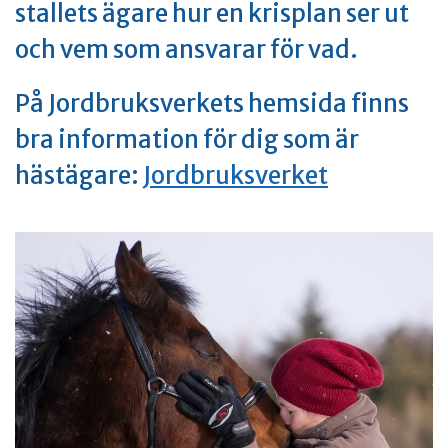
stallets ägare hur en krisplan ser ut
och vem som ansvarar för vad.
På Jordbruksverkets hemsida finns
bra information för dig som är
hästägare:
Jordbruksverket