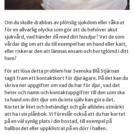
Om du skulle drabbas av plötslig sjukdom eller råka ut
för en allvarlig olycka som gör att du behöver akut
sjukvård, vad händer då med ditt husdjur? Vet de som
vårdar dig om att du till exempel har en hund eller katt,
eller riskerar den att lämnas ensam och bortglömd i ditt
hem?
För att lösa detta problem har Svenska Blå Stjärnan
tagit fram ett kontaktkort för djurägare. På det kan du
skriva ner uppgifter om vad du har för djur, vad det
heter och namn och kontaktuppgifter till den som ska
ta hand om ditt djur om du inte själv kan göra det.
Kortet är litet och behändigt och går alldeles utmärkt
att ha i sin plånbok. Vi föreslår också att du har kortet
på en väl synlig plats i din bostad, till exempel på
hallbordet eller uppklistrat på en dörr i hallen.