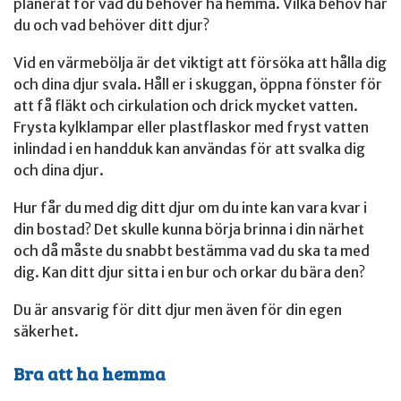
planerat för vad du behöver ha hemma. Vilka behov har
du och vad behöver ditt djur?
Vid en värmebölja är det viktigt att försöka att hålla dig
och dina djur svala. Håll er i skuggan, öppna fönster för
att få fläkt och cirkulation och drick mycket vatten.
Frysta kylklampar eller plastflaskor med fryst vatten
inlindad i en handduk kan användas för att svalka dig
och dina djur.
Hur får du med dig ditt djur om du inte kan vara kvar i
din bostad? Det skulle kunna börja brinna i din närhet
och då måste du snabbt bestämma vad du ska ta med
dig. Kan ditt djur sitta i en bur och orkar du bära den?
Du är ansvarig för ditt djur men även för din egen
säkerhet.
Bra att ha hemma