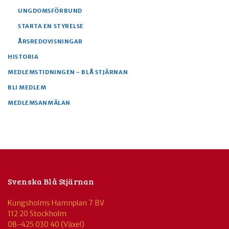
UNGDOMSFÖRBUND
STARTA EN STYRELSE
ÅRSREDOVISNINGAR
HISTORIA
MEDLEMSTIDNINGEN - BLÅ STJÄRNAN
BLI MEDLEM
MEDLEMSANMÄLAN
Svenska Blå Stjärnan
Kungsholms Hamnplan 7 BV
112 20 Stockholm
08-425 030 40 (Växel)